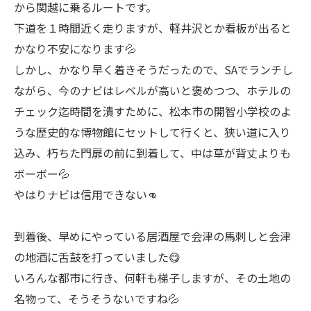
から関越に乗るルートです。
下道を１時間近く走りますが、軽井沢とか看板が出ると
かなり不安になります💦
しかし、かなり早く着きそうだったので、SAでランチし
ながら、今のナビはレベルが高いと褒めつつ、ホテルの
チェック迄時間を潰すために、松本市の開智小学校のよ
うな歴史的な博物館にセットして行くと、狭い道に入り
込み、朽ちた門扉の前に到着して、中は草が背丈よりも
ボーボー💦
やはりナビは信用できない👊
到着後、早めにやっている居酒屋で会津の馬刺しと会津
の地酒に舌鼓を打っていました😋
いろんな都市に行き、何軒も梯子しますが、その土地の
名物って、そうそうないですね💦