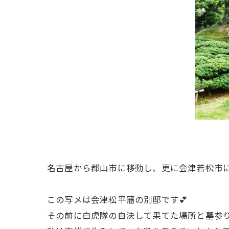
名古屋から郡山市に移動し、更に会津若松市
この写メは会津松平藩の別邸です💕
その前に白虎隊の自決して果てた場所と墓参り