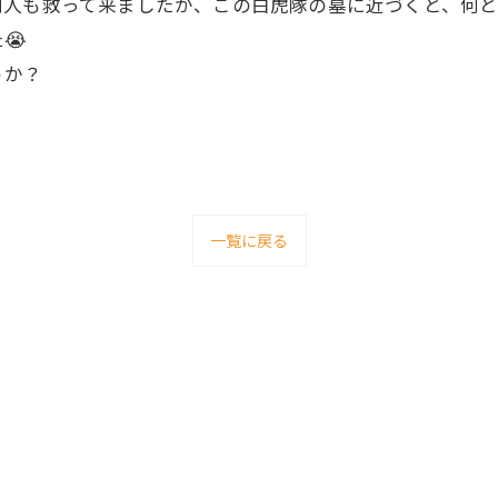
何人も救って来ましたが、この白虎隊の墓に近づくと、何
😭
うか？
一覧に戻る