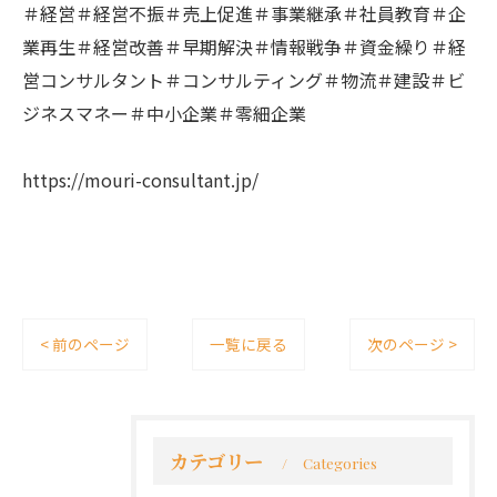
＃経営＃経営不振＃売上促進＃事業継承＃社員教育＃企
業再生＃経営改善＃早期解決＃情報戦争＃資金繰り＃経
営コンサルタント＃コンサルティング＃物流＃建設＃ビ
ジネスマネー＃中小企業＃零細企業
https://mouri-consultant.jp/
< 前のページ
一覧に戻る
次のページ >
カテゴリー
Categories