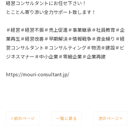
経営コンサルタントにお任せ下さい！
とことん寄り添い全力サポート致します！
＃経営＃経営不振＃売上促進＃事業継承＃社員教育＃企
業再生＃経営改善＃早期解決＃情報戦争＃資金繰り＃経
営コンサルタント＃コンサルティング＃物流＃建設＃ビ
ジネスマナー＃中小企業＃零細企業＃企業再建
https://mouri-consultant.jp/
< 前のページ
一覧に戻る
次のページ >