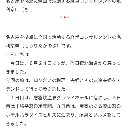
毛
名古屋を拠点に全国で活動する経営コンサルタントの毛
名
利京申（も...
利
名古屋を拠点に全国で活動する経営コンサルタントの毛
利京申（もうりたかのぶ）です。
こんにちは
今日は、６月２４日ですが、昨日夜北海道から戻って
きました。
今回の旅は、知り合いの税理士夫婦とその友達夫婦をア
テンドして行って参りました。
１日目は、層雲峡温泉グランドホテルに宿泊し、２日
目は十勝岳温泉凌雲閣、３日目は、実家のある栗山温泉
ホテルパラダイスヒルズに泊まり、温泉とグルメをして
きました。