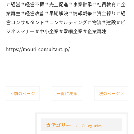
＃経営＃経営不振＃売上促進＃事業継承＃社員教育＃企
業再生＃経営改善＃早期解決＃情報戦争＃資金繰り＃経
営コンサルタント＃コンサルティング＃物流＃建設＃ビ
ジネスマナー＃中小企業＃零細企業＃企業再建
https://mouri-consultant.jp/
< 前のページ
一覧に戻る
次のページ >
カテゴリー
Categories