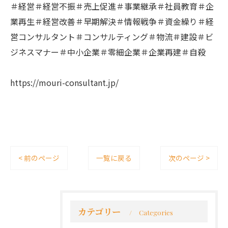
＃経営＃経営不振＃売上促進＃事業継承＃社員教育＃企
業再生＃経営改善＃早期解決＃情報戦争＃資金繰り＃経
営コンサルタント＃コンサルティング＃物流＃建設＃ビ
ジネスマナー＃中小企業＃零細企業＃企業再建＃自殺
https://mouri-consultant.jp/
< 前のページ
一覧に戻る
次のページ >
カテゴリー
Categories