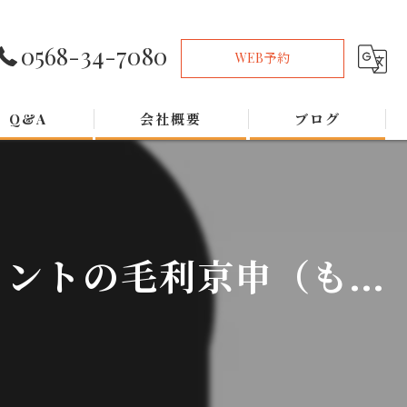
0568-34-7080
WEB予約
Q&A
会社概要
ブログ
トの毛利京申（も...