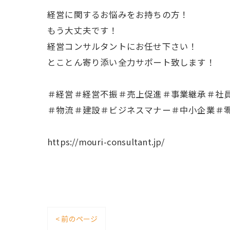
経営に関するお悩みをお持ちの方！
もう大丈夫です！
経営コンサルタントにお任せ下さい！
とことん寄り添い全力サポート致します！
＃経営＃経営不振＃売上促進＃事業継承＃社
＃物流＃建設＃ビジネスマナー＃中小企業＃
https://mouri-consultant.jp/
< 前のページ