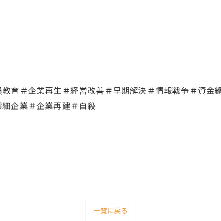
員教育＃企業再生＃経営改善＃早期解決＃情報戦争＃資金
零細企業＃企業再建＃自殺
一覧に戻る