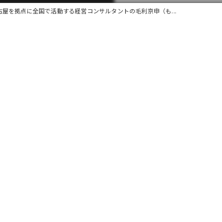
古屋を拠点に全国で活動する経営コンサルタントの毛利京申（も...