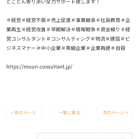
とことん寄り添い全力サポート致します！
＃経営＃経営不振＃売上促進＃事業継承＃社員教育＃企
業再生＃経営改善＃早期解決＃情報戦争＃資金繰り＃経
営コンサルタント＃コンサルティング＃物流＃建設＃ビ
ジネスマナー＃中小企業＃零細企業＃企業再建＃自殺
https://mouri-consultant.jp/
< 前のページ
一覧に戻る
次のページ >