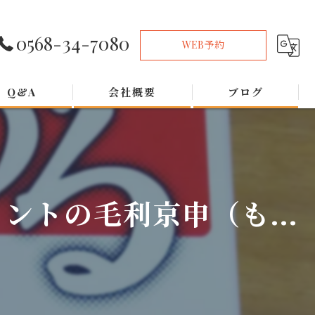
0568-34-7080
WEB予約
Q&A
会社概要
ブログ
トの毛利京申（も...