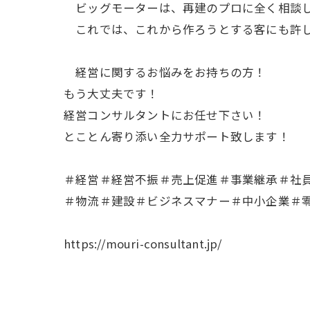
ビッグモーターは、再建のプロに全く相談し
これでは、これから作ろうとする客にも許し
経営に関するお悩みをお持ちの方！
もう大丈夫です！
経営コンサルタントにお任せ下さい！
とことん寄り添い全力サポート致します！
＃経営＃経営不振＃売上促進＃事業継承＃社
＃物流＃建設＃ビジネスマナー＃中小企業＃
https://mouri-consultant.jp/