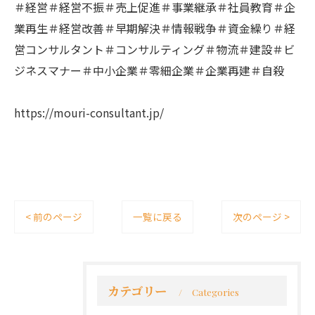
＃経営＃経営不振＃売上促進＃事業継承＃社員教育＃企
業再生＃経営改善＃早期解決＃情報戦争＃資金繰り＃経
営コンサルタント＃コンサルティング＃物流＃建設＃ビ
ジネスマナー＃中小企業＃零細企業＃企業再建＃自殺
https://mouri-consultant.jp/
< 前のページ
一覧に戻る
次のページ >
カテゴリー
Categories