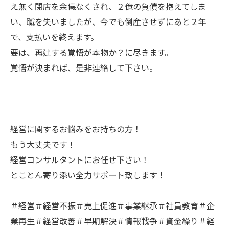
え無く閉店を余儀なくされ、２億の負債を抱えてしま
い、職を失いましたが、今でも倒産させずにあと２年
で、支払いを終えます。
要は、再建する覚悟が本物か？に尽きます。
覚悟が決まれば、是非連絡して下さい。
経営に関するお悩みをお持ちの方！
もう大丈夫です！
経営コンサルタントにお任せ下さい！
とことん寄り添い全力サポート致します！
＃経営＃経営不振＃売上促進＃事業継承＃社員教育＃企
業再生＃経営改善＃早期解決＃情報戦争＃資金繰り＃経