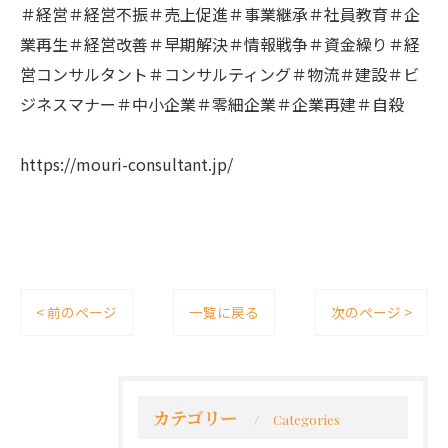
＃経営＃経営不振＃売上促進＃事業継承＃社員教育＃企
業再生＃経営改善＃早期解決＃情報戦争＃資金繰り＃経
営コンサルタント＃コンサルティング＃物流＃建設＃ビ
ジネスマナー＃中小企業＃零細企業＃企業再建＃自殺
https://mouri-consultant.jp/
< 前のページ
一覧に戻る
次のページ >
カテゴリー
Categories