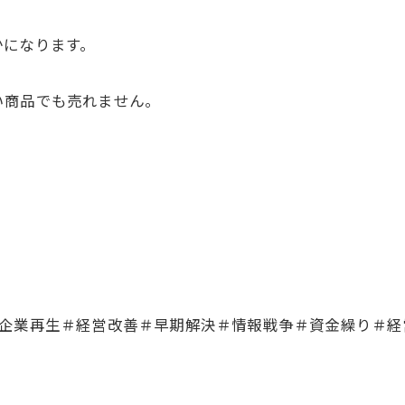
かになります。
い商品でも売れません。
＃企業再生＃経営改善＃早期解決＃情報戦争＃資金繰り＃経