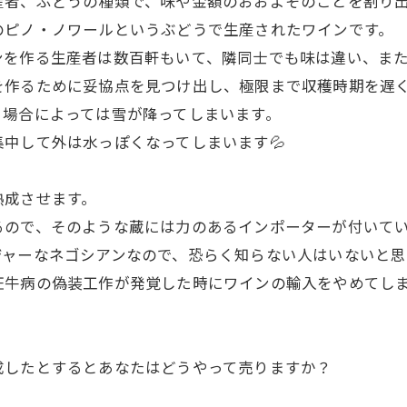
産者、ぶどうの種類で、味や金額のおおよそのことを割り
のピノ・ノワールというぶどうで生産されたワインです。
ンを作る生産者は数百軒もいて、隣同士でも味は違い、ま
を作るために妥協点を見つけ出し、極限まで収穫時期を遅
、場合によっては雪が降ってしまいます。
中して外は水っぽくなってしまいます💦
熟成させます。
るので、そのような蔵には力のあるインポーターが付いて
ジャーなネゴシアンなので、恐らく知らない人はいないと思
狂牛病の偽装工作が発覚した時にワインの輸入をやめてし
成したとするとあなたはどうやって売りますか？