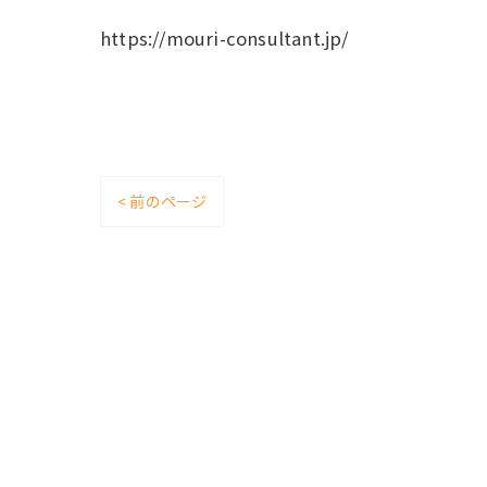
https://mouri-consultant.jp/
< 前のページ