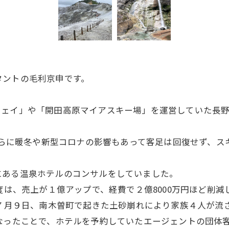
タントの毛利京申です。
ウェイ」や「開田高原マイアスキー場」を運営していた長
さらに暖冬や新型コロナの影響もあって客足は回復せず、ス
にある温泉ホテルのコンサルをしていました。
年度は、売上が１億アップで、経費で２億8000万円ほど削
年７月９日、南木曽町で起きた土砂崩れにより家族４人が流
なったことで、ホテルを予約していたエージェントの団体