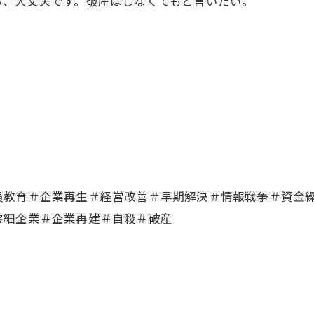
ら、大丈夫です。破産はしなくてもと言いたい。
員教育＃企業再生＃経営改善＃早期解決＃情報戦争＃資金
零細企業＃企業再建＃自殺＃破産