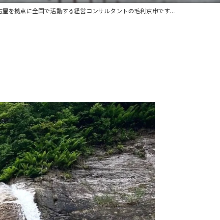
古屋を拠点に全国で活動する経営コンサルタントの毛利京申です...