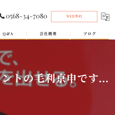
0568-34-7080
WEB予約
Q&A
会社概要
ブログ
トの毛利京申です...