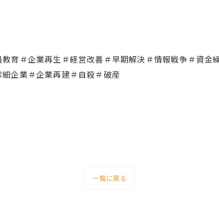
員教育＃企業再生＃経営改善＃早期解決＃情報戦争＃資金
零細企業＃企業再建＃自殺＃破産
一覧に戻る