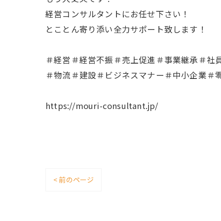
経営コンサルタントにお任せ下さい！
とことん寄り添い全力サポート致します！
＃経営＃経営不振＃売上促進＃事業継承＃社
＃物流＃建設＃ビジネスマナー＃中小企業＃
https://mouri-consultant.jp/
< 前のページ