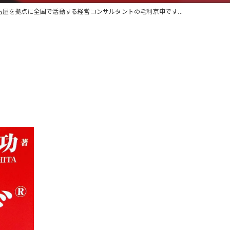
古屋を拠点に全国で活動する経営コンサルタントの毛利京申です...