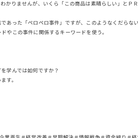
かわかりませんが、いくら「この商品は素晴らしい」とＰ
店であった「ペロペロ事件」ですが、このようなくだらな
ードやこの事件に関係するキーワードを使う。
。
グを学んでは如何ですか？
います。
＃企業再生＃経営改善＃早期解決＃情報戦争＃資金繰り＃経