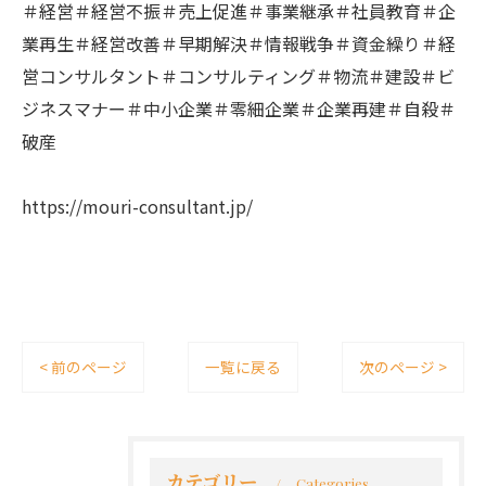
＃経営＃経営不振＃売上促進＃事業継承＃社員教育＃企
業再生＃経営改善＃早期解決＃情報戦争＃資金繰り＃経
営コンサルタント＃コンサルティング＃物流＃建設＃ビ
ジネスマナー＃中小企業＃零細企業＃企業再建＃自殺＃
破産
https://mouri-consultant.jp/
< 前のページ
一覧に戻る
次のページ >
カテゴリー
Categories