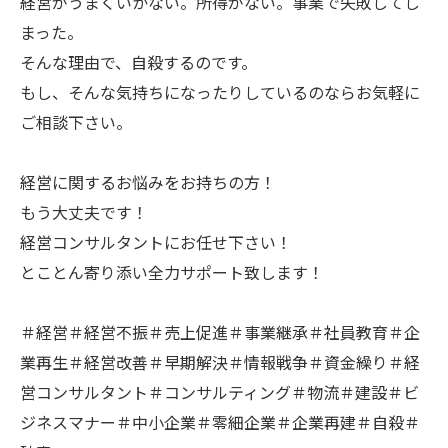
経営がうまくいかない。所得がない。事業で失敗してし
まった。
そんな理由で、自殺するのです。
もし、そんな気持ちになったりしているのならお気軽に
ご相談下さい。
経営に関するお悩みをお持ちの方！
もう大丈夫です！
経営コンサルタントにお任せ下さい！
とことん寄り添い全力サポート致します！
＃経営＃経営不振＃売上促進＃事業継承＃社員教育＃企
業再生＃経営改善＃早期解決＃情報戦争＃資金繰り＃経
営コンサルタント＃コンサルティング＃物流＃建設＃ビ
ジネスマナー＃中小企業＃零細企業＃企業再建＃自殺＃