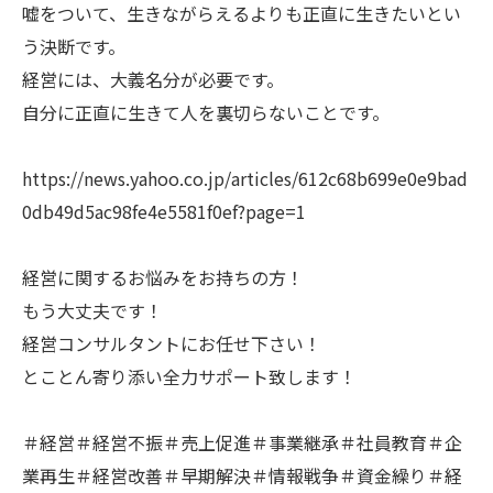
嘘をついて、生きながらえるよりも正直に生きたいとい
う決断です。
経営には、大義名分が必要です。
自分に正直に生きて人を裏切らないことです。
https://news.yahoo.co.jp/articles/612c68b699e0e9bad
0db49d5ac98fe4e5581f0ef?page=1
経営に関するお悩みをお持ちの方！
もう大丈夫です！
経営コンサルタントにお任せ下さい！
とことん寄り添い全力サポート致します！
＃経営＃経営不振＃売上促進＃事業継承＃社員教育＃企
業再生＃経営改善＃早期解決＃情報戦争＃資金繰り＃経