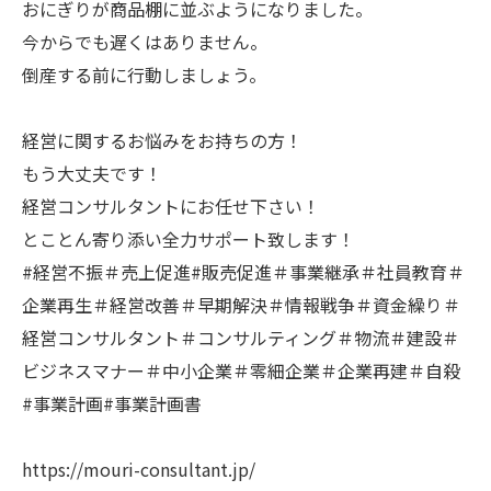
おにぎりが商品棚に並ぶようになりました。
今からでも遅くはありません。
倒産する前に行動しましょう。
経営に関するお悩みをお持ちの方！
もう大丈夫です！
経営コンサルタントにお任せ下さい！
とことん寄り添い全力サポート致します！
#経営不振＃売上促進#販売促進＃事業継承＃社員教育＃
企業再生＃経営改善＃早期解決＃情報戦争＃資金繰り＃
経営コンサルタント＃コンサルティング＃物流＃建設＃
ビジネスマナー＃中小企業＃零細企業＃企業再建＃自殺
#事業計画#事業計画書
https://mouri-consultant.jp/