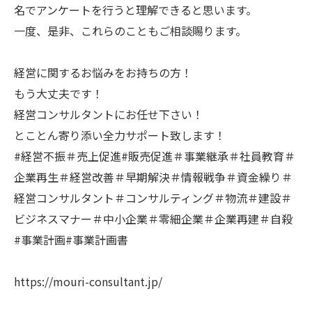
名でアンケートを行うと理解できると思います。
一度、是非、これらのこともご相談賜ります。
経営に関するお悩みをお持ちの方！
もう大丈夫です！
経営コンサルタントにお任せ下さい！
とことん寄り添い全力サポート致します！
#経営不振＃売上促進#販売促進＃事業継承＃社員教育＃
企業再生＃経営改善＃早期解決＃情報戦争＃資金繰り＃
経営コンサルタント＃コンサルティング＃物流＃建設＃
ビジネスマナー＃中小企業＃零細企業＃企業再建＃自殺
#事業計画#事業計画書
https://mouri-consultant.jp/