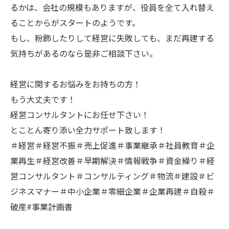
るかは、会社の規模もありますが、役員を全て入れ替え
ることからがスタートのようです。
もし、粉飾したりして経営に失敗しても、まだ再建する
気持ちがあるのなら是非ご相談下さい。
経営に関するお悩みをお持ちの方！
もう大丈夫です！
経営コンサルタントにお任せ下さい！
とことん寄り添い全力サポート致します！
＃経営＃経営不振＃売上促進＃事業継承＃社員教育＃企
業再生＃経営改善＃早期解決＃情報戦争＃資金繰り＃経
営コンサルタント＃コンサルティング＃物流＃建設＃ビ
ジネスマナー＃中小企業＃零細企業＃企業再建＃自殺＃
破産#事業計画書