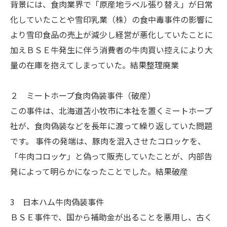
背景には、食肉業界で「原産地ラベル張り替え」が日常
化していたことや雪印乳業（株）の食中毒事件の影響に
より雪印食品の売上が減少し経営が悪化していたことに
加えＢＳＥ牛発生に伴う消費者の牛肉買い控えにより大
量の在庫を抱えてしまっていた。結果整理廃業
２ ミートホープ食肉偽装事件（破産）
この事件は、北海道苫小牧市に本社を置くミートホープ
社が、食肉偽装などを長年に渡って繰り返していた問題
です。 事件の発端は、豚肉を混入させたコロッケを、
「牛肉コロッケ」と偽って販売していたことが、内部告
発によって明らかになったことでした。結果破産
3 日本ハム牛肉偽装事件
ＢＳＥ事件で、国から補助金が出ることを悪用し、古く