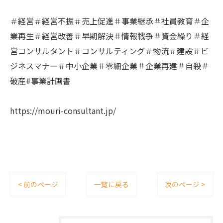
＃経営＃経営不振＃売上促進＃事業継承＃社員教育＃企
業再生＃経営改善＃早期解決＃情報戦争＃資金繰り＃経
営コンサルタント＃コンサルティング＃物流＃建設＃ビ
ジネスマナー＃中小企業＃零細企業＃企業再建＃自殺＃
破産#事業計画書
https://mouri-consultant.jp/
< 前のページ
一覧に戻る
次のページ >