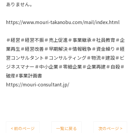
ありません。
https://www.mouri-takanobu.com/mail/index.html
＃経営＃経営不振＃売上促進＃事業継承＃社員教育＃企
業再生＃経営改善＃早期解決＃情報戦争＃資金繰り＃経
営コンサルタント＃コンサルティング＃物流＃建設＃ビ
ジネスマナー＃中小企業＃零細企業＃企業再建＃自殺＃
破産#事業計画書
https://mouri-consultant.jp/
< 前のページ
一覧に戻る
次のページ >