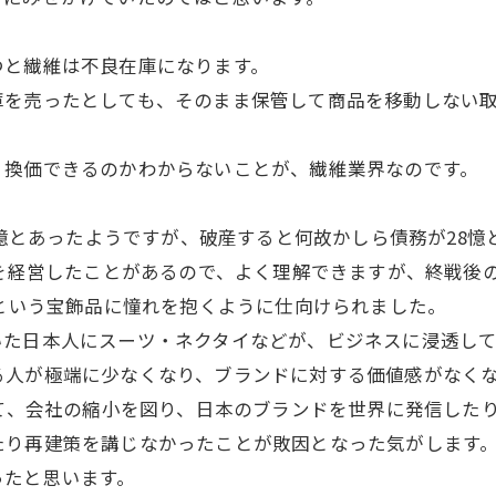
つと繊維は不良在庫になります。
庫を売ったとしても、そのまま保管して商品を移動しない
換価できるのかわからないことが、繊維業界なのです。
0憶とあったようですが、破産すると何故かしら債務が28憶
ルを経営したことがあるので、よく理解できますが、終戦後
ドという宝飾品に憧れを抱くように仕向けられました。
いた日本人にスーツ・ネクタイなどが、ビジネスに浸透し
る人が極端に少なくなり、ブランドに対する価値感がなく
て、会社の縮小を図り、日本のブランドを世界に発信した
たり再建策を講じなかったことが敗因となった気がします
ったと思います。