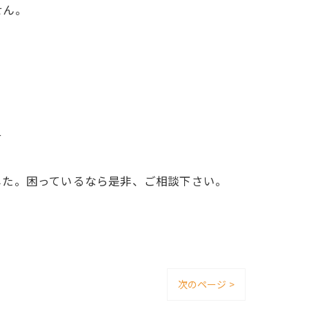
せん。
す
した。困っているなら是非、ご相談下さい。
次のページ >