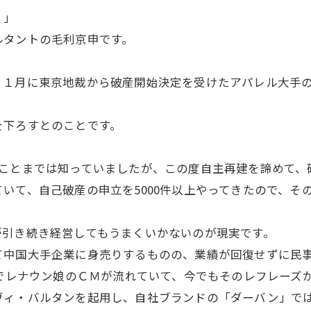
。」
タントの毛利京申です。
１月に東京地裁から破産開始決定を受けたアパレル大手の
を下ろすとのことです。
たことまでは知っていましたが、この度自主再建を諦めて、
いて、自己破産の申立を5000件以上やってきたので、そ
が引き続き経営してもうまくいかないのが現実です。
て中国大手企業に身売りするものの、業績が回復せずに民
ビでレナウン娘のＣＭが流れていて、今でもそのレフレーズ
ヴィ・バルタンを起用し、自社ブランドの「ダーバン」で