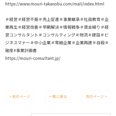
https://www.mouri-takanobu.com/mail/index.html
＃経営＃経営不振＃売上促進＃事業継承＃社員教育＃企
業再生＃経営改善＃早期解決＃情報戦争＃資金繰り＃経
営コンサルタント＃コンサルティング＃物流＃建設＃ビ
ジネスマナー＃中小企業＃零細企業＃企業再建＃自殺＃
破産#事業計画書
https://mouri-consultant.jp/
< 前のページ
一覧に戻る
次のページ >