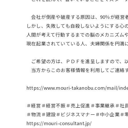
会社が倒産や破産する原因は、90％が経営
しかし、失敗しても自殺しないようにする心
人間が考えて行動するまでの脳のメカニズム
現在起業されていている人、夫婦関係を円満
ご希望の方は、ＰＤＦを進呈しますので、以
当方からこのお客様情報を利用してご連絡す
https://www.mouri-takanobu.com/mail/ind
＃経営＃経営不振＃売上促進＃事業継承＃社
＃物流＃建設＃ビジネスマナー＃中小企業＃
https://mouri-consultant.jp/