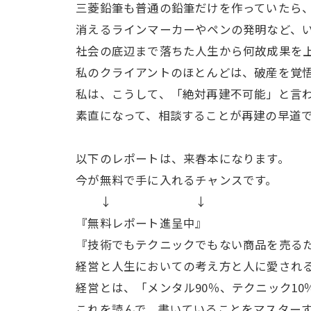
三菱鉛筆も普通の鉛筆だけを作っていたら、
消えるラインマーカーやペンの発明など、い
社会の底辺まで落ちた人生から何故成果を上
私のクライアントのほとんどは、破産を覚悟
私は、こうして、「絶対再建不可能」と言われ
素直になって、相談することが再建の早道
以下のレポートは、来春本になります。
今が無料で手に入れるチャンスです。
↓ ↓
『無料レポート進呈中』
『技術でもテクニックでもない商品を売るた
経営と人生においての考え方と人に愛される
経営とは、「メンタル90％、テクニック10
これを読んで、書いていることをマスターす