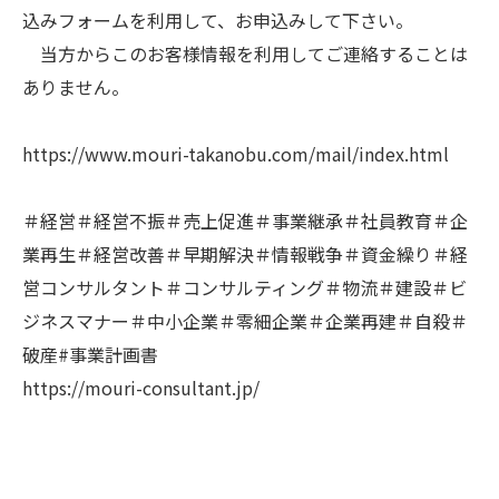
込みフォームを利用して、お申込みして下さい。
当方からこのお客様情報を利用してご連絡することは
ありません。
https://www.mouri-takanobu.com/mail/index.html
＃経営＃経営不振＃売上促進＃事業継承＃社員教育＃企
業再生＃経営改善＃早期解決＃情報戦争＃資金繰り＃経
営コンサルタント＃コンサルティング＃物流＃建設＃ビ
ジネスマナー＃中小企業＃零細企業＃企業再建＃自殺＃
破産#事業計画書
https://mouri-consultant.jp/