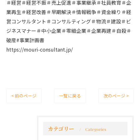
＃経営＃経営不振＃売上促進＃事業継承＃社員教育＃企
業再生＃経営改善＃早期解決＃情報戦争＃資金繰り＃経
営コンサルタント＃コンサルティング＃物流＃建設＃ビ
ジネスマナー＃中小企業＃零細企業＃企業再建＃自殺＃
破産#事業計画書
https://mouri-consultant.jp/
< 前のページ
一覧に戻る
次のページ >
カテゴリー
Categories