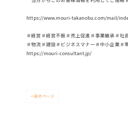
当方からこのお客様情報を利用してご連絡す
https://www.mouri-takanobu.com/mail/ind
＃経営＃経営不振＃売上促進＃事業継承＃社
＃物流＃建設＃ビジネスマナー＃中小企業＃
https://mouri-consultant.jp/
< 前のページ