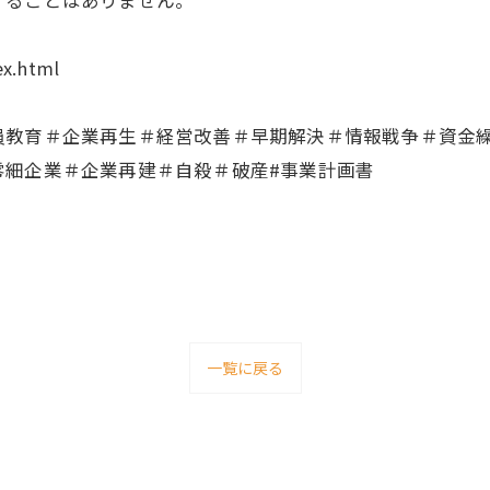
ることはありません。
ex.html
員教育＃企業再生＃経営改善＃早期解決＃情報戦争＃資金
零細企業＃企業再建＃自殺＃破産#事業計画書
一覧に戻る