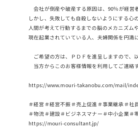
会社が倒産や破産する原因は、90％が経営
しかし、失敗しても自殺しないようにする心
人間が考えて行動するまでの脳のメカニズム
現在起業されていている人、夫婦関係を円満
ご希望の方は、ＰＤＦを進呈しますので、以
当方からこのお客様情報を利用してご連絡す
https://www.mouri-takanobu.com/mail/ind
＃経営＃経営不振＃売上促進＃事業継承＃社
＃物流＃建設＃ビジネスマナー＃中小企業＃
https://mouri-consultant.jp/