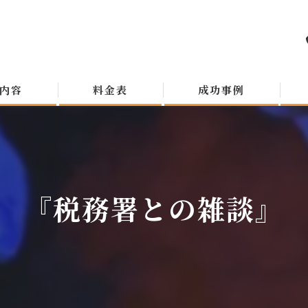
内容
料金表
成功事例
『税務署との雑談』