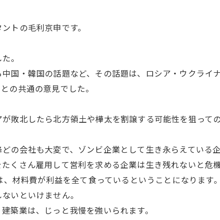
タントの毛利京申です。
した。
ら中国・韓国の話題など、その話題は、ロシア・ウクライ
いとの共通の意見でした。
アが敗北したら北方領土や樺太を割譲する可能性を狙って
降どの会社も大変で、ゾンビ企業として生き永らえている
をたくさん雇用して営利を求める企業は生き残れないと危
とは、材料費が利益を全て食っているということになります
しないといけません。
、建築業は、じっと我慢を強いられます。