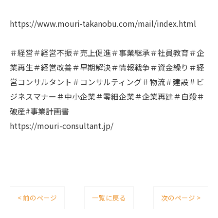
https://www.mouri-takanobu.com/mail/index.html
＃経営＃経営不振＃売上促進＃事業継承＃社員教育＃企
業再生＃経営改善＃早期解決＃情報戦争＃資金繰り＃経
営コンサルタント＃コンサルティング＃物流＃建設＃ビ
ジネスマナー＃中小企業＃零細企業＃企業再建＃自殺＃
破産#事業計画書
https://mouri-consultant.jp/
< 前のページ
一覧に戻る
次のページ >