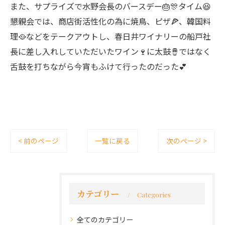
また、サプライズで水野会長のバースデー🎂🎊タイム😆
懇親会では、商店街活性化の為に焼鳥、ピザ🍕、韓国料
理🥘などをテークアウトし、春日井ワイナリーの船戸社
長に差し入れしていただいたワイン🍷に太鼓🪘ではなく
舌鼓を打ちながら今宵もふけて行ったのだった💕
< 前のページ
一覧に戻る
次のページ >
カテゴリー
Categories
全てのカテゴリー