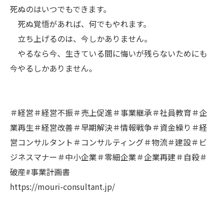
死ぬのはいつでもできます。
死ぬ覚悟があれば、何でもやれます。
立ち上げるのは、今しかありません。
やるなら今、生きている間に悔いが残らないためにも
今やるしかありません。
＃経営＃経営不振＃売上促進＃事業継承＃社員教育＃企
業再生＃経営改善＃早期解決＃情報戦争＃資金繰り＃経
営コンサルタント＃コンサルティング＃物流＃建設＃ビ
ジネスマナー＃中小企業＃零細企業＃企業再建＃自殺＃
破産#事業計画書
https://mouri-consultant.jp/