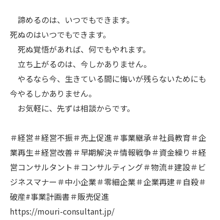
諦めるのは、いつでもできます。
死ぬのはいつでもできます。
死ぬ覚悟があれば、何でもやれます。
立ち上がるのは、今しかありません。
やるなら今、生きている間に悔いが残らないためにも
今やるしかありません。
お気軽に、先ずは相談からです。
＃経営＃経営不振＃売上促進＃事業継承＃社員教育＃企
業再生＃経営改善＃早期解決＃情報戦争＃資金繰り＃経
営コンサルタント＃コンサルティング＃物流＃建設＃ビ
ジネスマナー＃中小企業＃零細企業＃企業再建＃自殺＃
破産#事業計画書＃販売促進
https://mouri-consultant.jp/