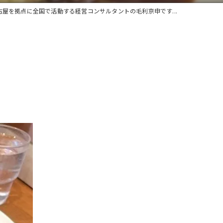
古屋を拠点に全国で活動する経営コンサルタントの毛利京申です...