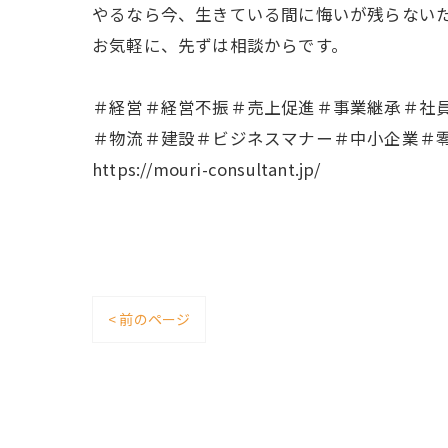
やるなら今、生きている間に悔いが残らない
お気軽に、先ずは相談からです。
＃経営＃経営不振＃売上促進＃事業継承＃社
＃物流＃建設＃ビジネスマナー＃中小企業＃
https://mouri-consultant.jp/
< 前のページ