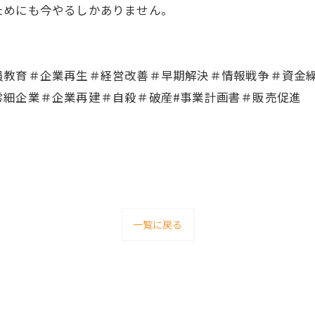
ためにも今やるしかありません。
員教育＃企業再生＃経営改善＃早期解決＃情報戦争＃資金
零細企業＃企業再建＃自殺＃破産#事業計画書＃販売促進
一覧に戻る