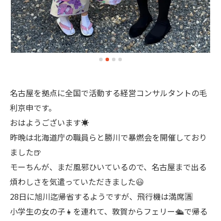
名古屋を拠点に全国で活動する経営コンサルタントの毛
利京申です。
おはようございます☀
昨晩は北海道庁の職員らと勝川で暴燃会を開催しており
ました🍺
モーちんが、まだ風邪ひいているので、名古屋まで出る
煩わしさを気遣っていただきました😃
28日に旭川迄帰省するようですが、飛行機は満席🈵
小学生の女の子👧を連れて、敦賀からフェリー🛳️で帰る