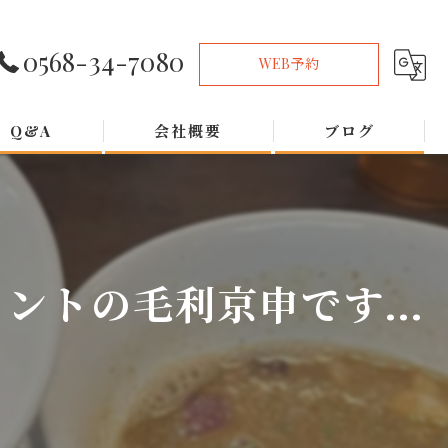
0568-34-7080
WEB予約
Q&A
会社概要
ブログ
トの毛利京申です...