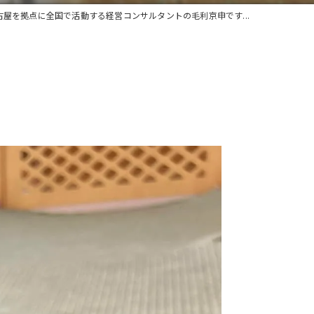
古屋を拠点に全国で活動する経営コンサルタントの毛利京申です...