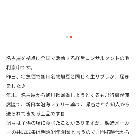
名古屋を拠点に全国で活動する経営コンサルタントの毛
利京申です。
昨日、宅急便で旭川名物旭豆と同じく生サブレが、届き
ました♪
年末、名古屋から旭川迄帰省しようとするも飛行機が満
席🈵で、新日本沿海フェリー⛴️で、帰省された知人から
送られてきた献上品です🧧
旭豆は子供の頃に食べたことがありますが、製造メーカ
ーの共成成果は明治34年創業と言うので、開拓時代から