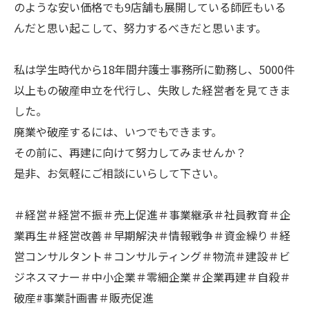
のような安い価格でも9店舗も展開している師匠もいる
んだと思い起こして、努力するべきだと思います。
私は学生時代から18年間弁護士事務所に勤務し、5000件
以上もの破産申立を代行し、失敗した経営者を見てきま
した。
廃業や破産するには、いつでもできます。
その前に、再建に向けて努力してみませんか？
是非、お気軽にご相談にいらして下さい。
＃経営＃経営不振＃売上促進＃事業継承＃社員教育＃企
業再生＃経営改善＃早期解決＃情報戦争＃資金繰り＃経
営コンサルタント＃コンサルティング＃物流＃建設＃ビ
ジネスマナー＃中小企業＃零細企業＃企業再建＃自殺＃
破産#事業計画書＃販売促進