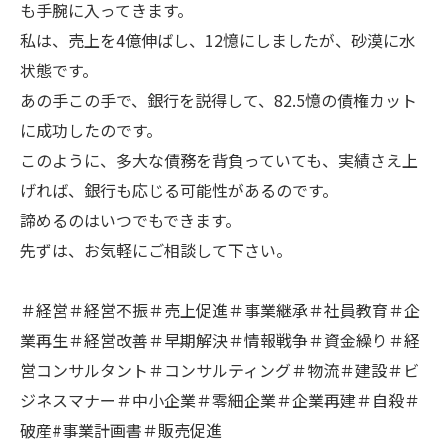
も手腕に入ってきます。
私は、売上を4億伸ばし、12憶にしましたが、砂漠に水
状態です。
あの手この手で、銀行を説得して、82.5憶の債権カット
に成功したのです。
このように、多大な債務を背負っていても、実績さえ上
げれば、銀行も応じる可能性があるのです。
諦めるのはいつでもできます。
先ずは、お気軽にご相談して下さい。
＃経営＃経営不振＃売上促進＃事業継承＃社員教育＃企
業再生＃経営改善＃早期解決＃情報戦争＃資金繰り＃経
営コンサルタント＃コンサルティング＃物流＃建設＃ビ
ジネスマナー＃中小企業＃零細企業＃企業再建＃自殺＃
破産#事業計画書＃販売促進