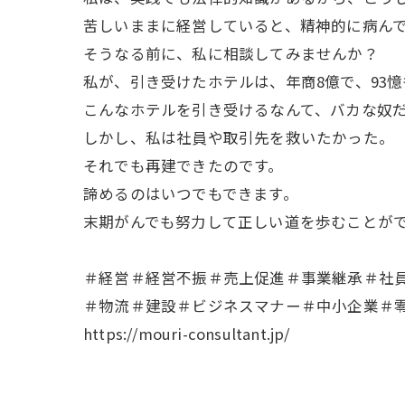
苦しいままに経営していると、精神的に病ん
そうなる前に、私に相談してみませんか？
私が、引き受けたホテルは、年商8億で、93
こんなホテルを引き受けるなんて、バカな奴
しかし、私は社員や取引先を救いたかった。
それでも再建できたのです。
諦めるのはいつでもできます。
末期がんでも努力して正しい道を歩むことが
＃経営＃経営不振＃売上促進＃事業継承＃社
＃物流＃建設＃ビジネスマナー＃中小企業＃零
https://mouri-consultant.jp/