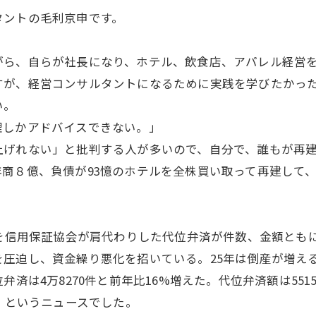
タントの毛利京申です。
がら、自らが社長になり、ホテル、飲食店、アパレル経営
すが、経営コンサルタントになるために実践を学びたかっ
い。
理しかアドバイスできない。」
上げれない」と批判する人が多いので、自分で、誰もが再
商８億、負債が93憶のホテルを全株買い取って再建して
済を信用保証協会が肩代わりした代位弁済が件数、金額とも
圧迫し、資金繰り悪化を招いている。25年は倒産が増え
済は4万8270件と前年比16%増えた。代位弁済額は551
た。というニュースでした。