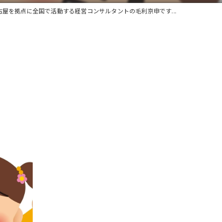
古屋を拠点に全国で活動する経営コンサルタントの毛利京申です...