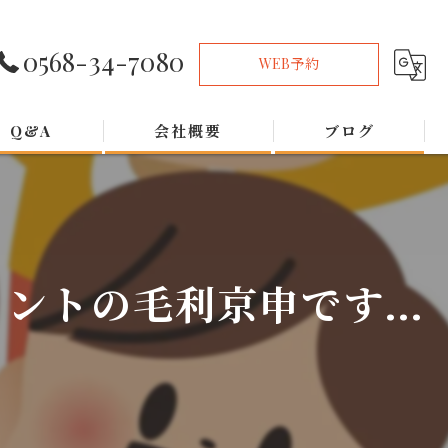
0568-34-7080
WEB予約
Q&A
会社概要
ブログ
トの毛利京申です...