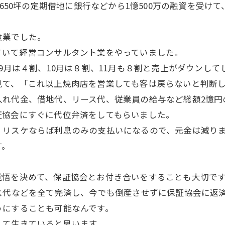
650坪の定期借地に銀行などから1憶500万の融資を受けて
食業でした。
ていて経営コンサルタント業をやっていました。
、9月は４割、10月は８割、11月も８割と売上がダウンし
て、「これ以上焼肉店を営業しても客は戻らないと判断して
入れ代金、借地代、リース代、従業員の給与など総額2憶円
証協会にすぐに代位弁済をしてもらいました。
、リスケならば利息のみの支払いになるので、元金は減り
す。
覚悟を決めて、保証協会とお付き合いをすることも大切で
ス代などを全て完済し、今でも倒産させずに保証協会に返
うにすることも可能なんです。
して生きていると思います。