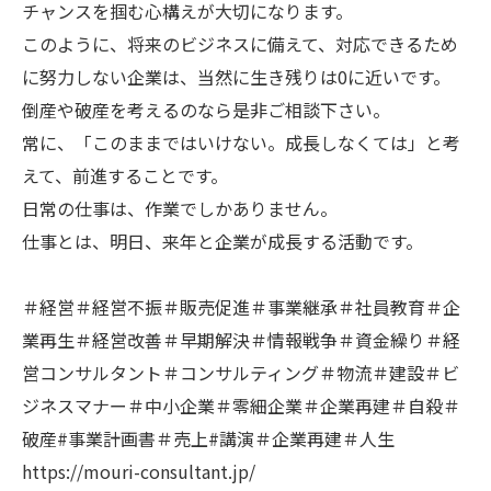
チャンスを掴む心構えが大切になります。
このように、将来のビジネスに備えて、対応できるため
に努力しない企業は、当然に生き残りは0に近いです。
倒産や破産を考えるのなら是非ご相談下さい。
常に、「このままではいけない。成長しなくては」と考
えて、前進することです。
日常の仕事は、作業でしかありません。
仕事とは、明日、来年と企業が成長する活動です。
＃経営＃経営不振＃販売促進＃事業継承＃社員教育＃企
業再生＃経営改善＃早期解決＃情報戦争＃資金繰り＃経
営コンサルタント＃コンサルティング＃物流＃建設＃ビ
ジネスマナー＃中小企業＃零細企業＃企業再建＃自殺＃
破産#事業計画書＃売上#講演＃企業再建＃人生
https://mouri-consultant.jp/