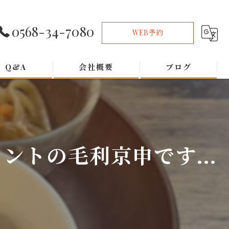
0568-34-7080
WEB予約
Q&A
会社概要
ブログ
トの毛利京申です...