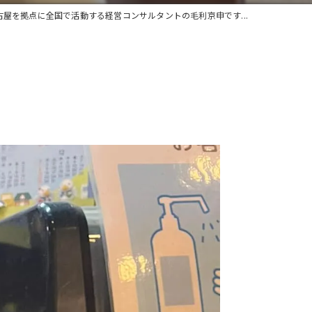
古屋を拠点に全国で活動する経営コンサルタントの毛利京申です...