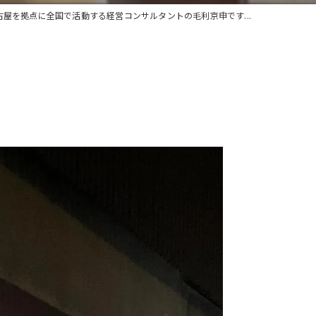
古屋を拠点に全国で活動する経営コンサルタントの毛利京申です...