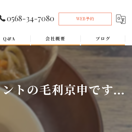
0568-34-7080
WEB予約
Q&A
会社概要
ブログ
トの毛利京申です...