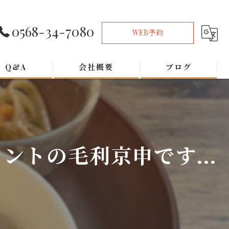
0568-34-7080
WEB予約
Q&A
会社概要
ブログ
トの毛利京申です...