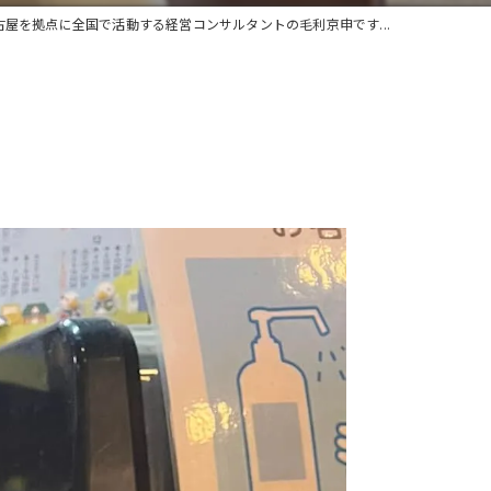
古屋を拠点に全国で活動する経営コンサルタントの毛利京申です...