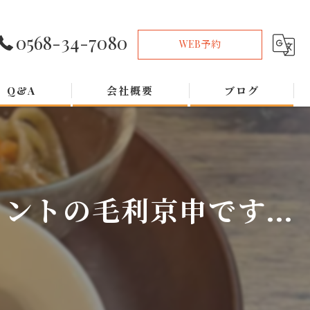
0568-34-7080
WEB予約
Q&A
会社概要
ブログ
トの毛利京申です...