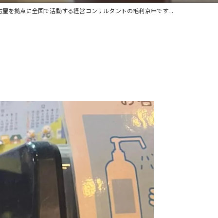
古屋を拠点に全国で活動する経営コンサルタントの毛利京申です...