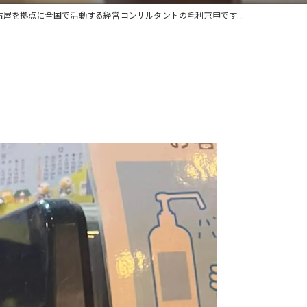
古屋を拠点に全国で活動する経営コンサルタントの毛利京申です...