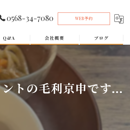
0568-34-7080
WEB予約
Q&A
会社概要
ブログ
トの毛利京申です...