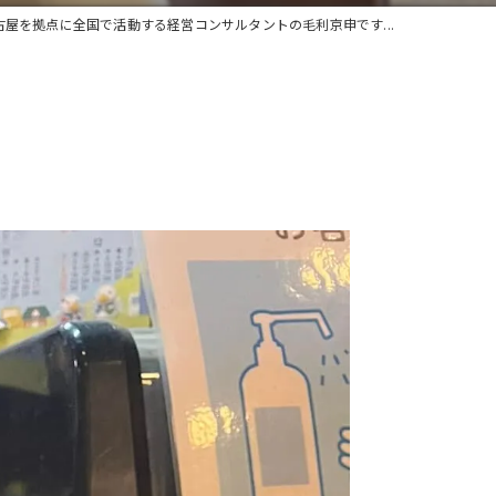
古屋を拠点に全国で活動する経営コンサルタントの毛利京申です...