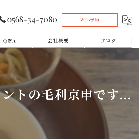
0568-34-7080
WEB予約
Q&A
会社概要
ブログ
トの毛利京申です...