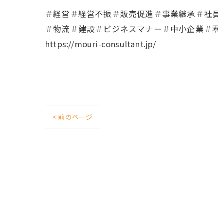
＃経営＃経営不振＃販売促進＃事業継承＃社
＃物流＃建設＃ビジネスマナー＃中小企業＃
https://mouri-consultant.jp/
< 前のページ