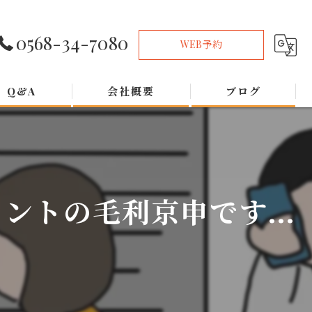
0568-34-7080
WEB予約
Q&A
会社概要
ブログ
トの毛利京申です...