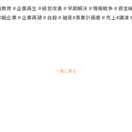
員教育＃企業再生＃経営改善＃早期解決＃情報戦争＃資金
零細企業＃企業再建＃自殺＃破産#事業計画書＃売上#講演
一覧に戻る